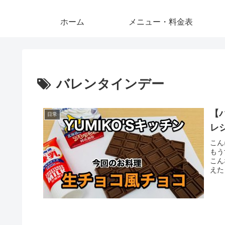
ホーム
メニュー・料金表
バレンタインデー
【
日常
レ
こん
もう
こん
えた