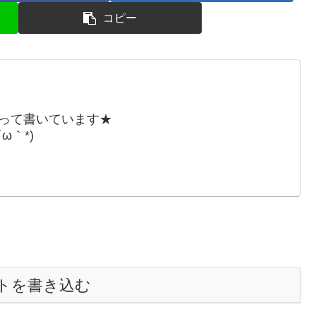
コピー
張って書いています★
ω｀*)
トを書き込む