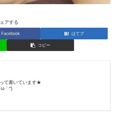
ェアする
Facebook
はてブ
コピー
張って書いています★
ω｀*)