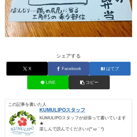
シェアする
X
Facebook
はてブ
LINE
コピー
この記事を書いた人
KUMULIPOスタッフ
KUMULIPOスタッフが頑張って書いています
★
楽しんで読んでください♪(*´ω｀*)