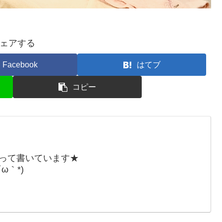
ェアする
Facebook
はてブ
コピー
張って書いています★
ω｀*)