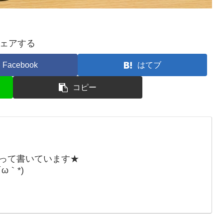
ェアする
Facebook
はてブ
コピー
張って書いています★
ω｀*)