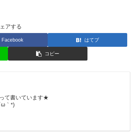
ェアする
Facebook
はてブ
コピー
張って書いています★
ω｀*)