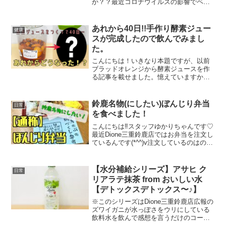
か？？最近コロナウイルスの影響でペッ
トを飼う人が増えてきているんですって‼
私も家に2匹実家に1匹わんちゃんがいま
す♡わんちゃんの紹介黒柴【あんず君】
あれから40日!!手作り酵素ジュー
健康
実家チワワ【ちまき君...
スが完成したので飲んでみまし
た。
こんにちは！いきなり本題ですが、以前
ブラッドオレンジから酵素ジュースを作
る記事を載せました。憶えていますか？
読んでいない方は↓のリンクから読んでい
ただけると幸いです。酵素ジュースを作
ってから40日ぐらいが経過しています。
鈴鹿名物(にしたい)ぼんじり弁当
日常
40日〜45日寝かせ...
を食べました！
こんにちは‼スタッフゆかりちゃんです♡
最近Dione三重鈴鹿店ではお弁当を注文し
ているんです(*^^)v注文しているのはのぶ
さん‼ご存知の方もいらっしゃると思いま
すが、のぶさんを経営している小林フー
ズさんはオーナーのご実家なんです‼今は
【水分補給シリーズ】アサヒ ク
日常
コロ...
リアラテ抹茶 from おいしい水
【デトックスデトックス〜♪】
※このシリーズはDione三重鈴鹿店広報の
ズワイガニが水っぽさをウリにしている
飲料水を飲んで感想を言うだけのコーナ
ーです。シリーズはこちら↓