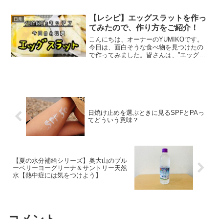
【レシピ】エッグスラットを作っ
日常
てみたので、作り方をご紹介！
こんにちは、オーナーのYUMIKOです。
今日は、面白そうな食べ物を見つけたの
で作ってみました。皆さんは、”エッグス
ラット”って、ご存知ですか？ロサンゼル
スのセレブに大人気の朝食です。小瓶の
中にマッシュポテトと卵が二層になって
いて、それをパン...
日焼け止めを選ぶときに見るSPFとPAっ
てどういう意味？
【夏の水分補給シリーズ】奥大山のブル
ーベリーヨーグリーナ＆サントリー天然
水【熱中症には気をつけよう】