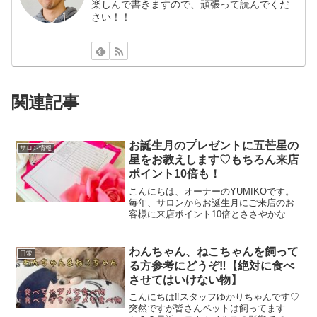
楽しんで書きますので、頑張って読んでくだ
さい！！
関連記事
お誕生月のプレゼントに五芒星の
サロン情報
星をお教えします♡もちろん来店
ポイント10倍も！
こんにちは、オーナーのYUMIKOです。
毎年、サロンからお誕生月にご来店のお
客様に来店ポイント10倍とささやかなプ
レゼントをお渡ししていたのですが、今
年の1月からは、私から皆さんへ"楽に生
きるコツ"と言いますか、"自分を知る"と
わんちゃん、ねこちゃんを飼って
日常
言いますか、...
る方参考にどうぞ‼【絶対に食べ
させてはいけない物】
こんにちは‼スタッフゆかりちゃんです♡
突然ですが皆さんペットは飼ってます