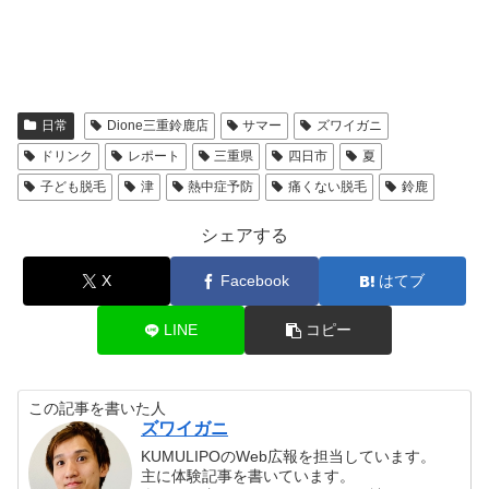
日常
Dione三重鈴鹿店
サマー
ズワイガニ
ドリンク
レポート
三重県
四日市
夏
子ども脱毛
津
熱中症予防
痛くない脱毛
鈴鹿
シェアする
X
Facebook
はてブ
LINE
コピー
この記事を書いた人
ズワイガニ
KUMULIPOのWeb広報を担当しています。
主に体験記事を書いています。