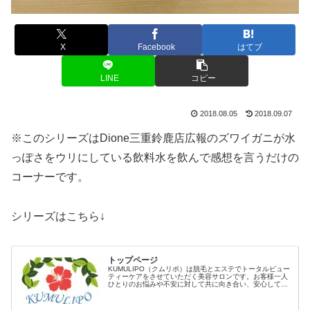
X
Facebook
はてブ
LINE
コピー
2018.08.05
2018.09.07
※このシリーズはDione三重鈴鹿店広報のズワイガニが水
っぽさをウリにしている飲料水を飲んで感想を言うだけの
コーナーです。
シリーズはこちら↓
トップページ
KUMULIPO（クムリポ）は脱毛とエステでトータルビュー
ティーケアをさせていただく美容サロンです。お客様一人
ひとりのお悩みや不安に対して共に向き合い、安心して通
っていただけるサロンを目指しています。Service脱毛『安
心』・『安全』・『...