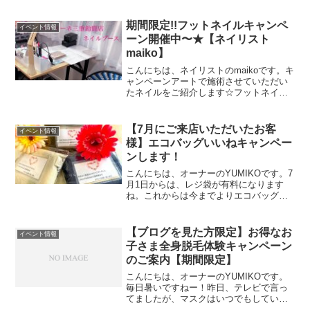
期間限定!!フットネイルキャンペ
イベント情報
ーン開催中〜★【ネイリスト
maiko】
こんにちは、ネイリストのmaikoです。キ
ャンペーンアートで施術させていただい
たネイルをご紹介します☆フットネイル
キャンペーン！アートは、6種類よりお選
びいただけます♡今回は、シェル埋め尽
くしアートをお選びいただきました！カ
【7月にご来店いただいたお客
イベント情報
ラーは、大人っぽ...
様】エコバッグいいねキャンペー
ンします！
こんにちは、オーナーのYUMIKOです。7
月1日からは、レジ袋が有料になります
ね。これからは今までよりエコバッグを
持参しなきゃいけなくなりますね！そこ
で、Dione三重鈴鹿店では、7月にご来店
の皆様にこんなキャンペーンをご用意し
【ブログを見た方限定】お得なお
イベント情報
ました！エコ...
子さま全身脱毛体験キャンペーン
のご案内【期間限定】
こんにちは、オーナーのYUMIKOです。
毎日暑いですねー！昨日、テレビで言っ
てましたが、マスクはいつでもしていた
らいいわけではなく、外せる時には外し