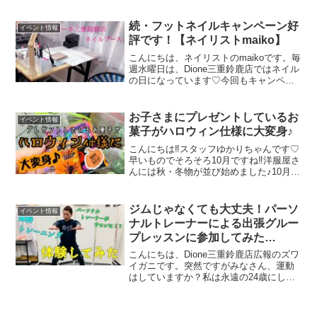
た方がいいらしいですよ。熱中症になっ
てしまったら、大変ですからね。常に自
続・フットネイルキャンペーン好
イベント情報
分の体を労ってあげる...
評です！【ネイリストmaiko】
こんにちは、ネイリストのmaikoです。毎
週水曜日は、Dione三重鈴鹿店ではネイル
の日になっています♡今回もキャンペー
ンアートで施術させていただいたネイル
をご紹介します☆マーブルデザインをお
選びいただきました。キャンペーンアー
お子さまにプレゼントしているお
イベント情報
トの中から、...
菓子がハロウィン仕様に大変身♪
こんにちは‼スタッフゆかりちゃんです♡
早いものでそろそろ10月ですね‼洋服屋さ
んには秋・冬物が並び始めました♪10月と
いえば何を浮かべます
か？？………………そう‼ハロウィンで
す‼‼最近ではいろんなところでハロウィ
ジムじゃなくても大丈夫！パーソ
イベント情報
ンイベントが開催されてますよ...
ナルトレーナーによる出張グルー
プレッスンに参加してみた
【Dione三重鈴鹿店主催！】
こんにちは、Dione三重鈴鹿店広報のズワ
イガニです。突然ですがみなさん、運動
はしていますか？私は永遠の24歳にして
中年の体つきになってきて困っておりま
す。そんなとき、当店オーナーが開催し
ているトレーナーによるグループレッス